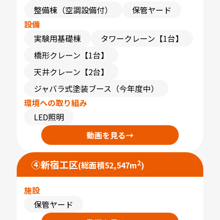
整備棟（空調設備付）
保管ヤード
設備
実験用基礎棟
タワークレーン【1台】
橋形クレーン【1台】
天井クレーン【2台】
ジャバラ式塗装ブース（今年度中）
環境への取り組み
LED照明
動画を見る
→
④
新宿工区
2
(総面積52,547m
)
施設
保管ヤード