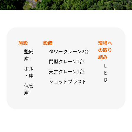
施設
設備
環境へ
の取り
整備
タワークレーン2台
組み
庫
門型クレーン1台
L
ボル
天井クレーン1台
E
ト庫
D
ショットブラスト
保管
庫