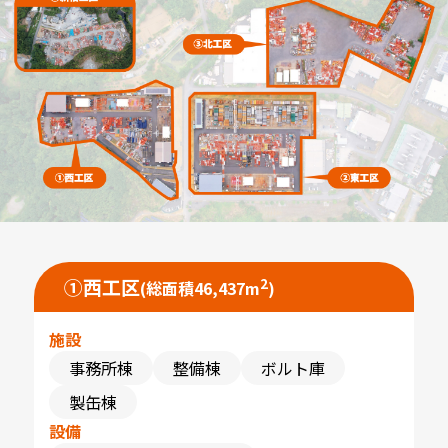
①
西工区
2
(総面積46,437m
)
施設
事務所棟
整備棟
ボルト庫
製缶棟
設備